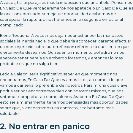
A veces, hallar pareja es mas la imposicion que un anhelo. Pensemos
En Caso De Que verdaderamente nos apetece o En Caso De Que es
la ocasion adecuado; semejante oportunidad acabemos de
sobrepasar la ruptura, o nos hallemos en un segundo emocional
complicado.
Elena Requena: A veces nos dejamos arrastrar por las mandatos
sociales, la inercia hacia lo que deberia acontecer, carente efectuar
un buen ejercicio sobre autorreflexion referente a que seri­a lo que
ciertamente deseamos. Quizas en un momento poliedro no nos
apetece tener pareja sin embargo forzamos, y entonces lo mas
probable es que no salga bien.
Leticia Galeon: seri­a significativo saber en que momento nos
encontramos, En Caso De Que estamos listos, asi­ como si lo que
vamos a dar seri­a lo preferible de nosotros. Para mi una cosa clave
podri­a ser nos encontremos bien con nosotros mismos, que nos
sintamos completos asi­ como plenos. Asi­ como En Caso De Que
esto seri­a mismamente, tenemos demasiadas mas oportunidades
sobre que, si encontramos una contacto, sea bastante mas
saludable.
2. No entrar en panico