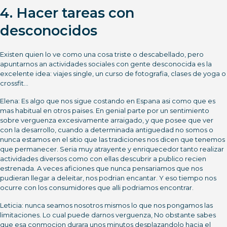
4. Hacer tareas con
desconocidos
Existen quien lo ve como una cosa triste o descabellado, pero
apuntarnos an actividades sociales con gente desconocida es la
excelente idea: viajes single, un curso de fotografia, clases de yoga o
crossfit…
Elena: Es algo que nos sigue costando en Espana asi­ como que es
mas habitual en otros paises. En genial parte por un sentimiento
sobre verguenza excesivamente arraigado, y que posee que ver
con la desarrollo, cuando a determinada antiguedad no somos o
nunca estamos en el sitio que las tradiciones nos dicen que tenemos
que permanecer. Seri­a muy atrayente y enriquecedor tanto realizar
actividades diversos como con ellas descubrir a publico recien
estrenada. A veces aficiones que nunca pensariamos que nos
pudieran llegar a deleitar, nos podri­an encantar. Y eso tiempo nos
ocurre con los consumidores que alli podri­amos encontrar.
Leticia: nunca seamos nosotros mismos lo que nos pongamos las
limitaciones. Lo cual puede darnos verguenza, No obstante sabes
que esa conmocion durara unos minutos desplazandolo hacia el