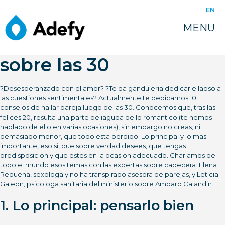
juin 14, 2022
EN
10 consejos Con El Fin
MENU
De dar con pareja luego
sobre las 30
?Desesperanzado con el amor? ?Te da ganduleria dedicarle lapso a
las cuestiones sentimentales? Actualmente te dedicamos 10
consejos de hallar pareja luego de las 30. Conocemos que, tras las
felices 20, resulta una parte peliaguda de lo romantico (te hemos
hablado de ello en varias ocasiones), sin embargo no creas, ni
demasiado menor, que todo esta perdido. Lo principal y lo mas
importante, eso si, que sobre verdad desees, que tengas
predisposicion y que estes en la ocasion adecuado. Charlamos de
todo el mundo esos temas con las expertas sobre cabecera: Elena
Requena, sexologa y no ha transpirado asesora de parejas, y Leticia
Galeon, psicologa sanitaria del ministerio sobre Amparo Calandin.
1. Lo principal: pensarlo bien