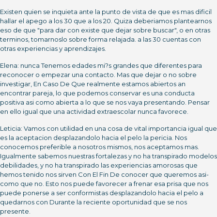
Existen quien se inquieta ante la punto de vista de que es mas dificil
hallar el apego a los 30 que a los 20. Quiza deberiamos plantearnos
eso de que "para dar con existe que dejar sobre buscar", o en otras
terminos, tomarnoslo sobre forma relajada. a las 30 cuentas con
otras experiencias y aprendizajes.
Elena: nunca Tenemos edades mi?s grandes que diferentes para
reconocer o empezar una contacto. Mas que dejar o no sobre
investigar, En Caso De Que realmente estamos abiertos an
encontrar pareja, lo que podemos conservar es una conducta
positiva asi­ como abierta a lo que se nos vaya presentando. Pensar
en ello igual que una actividad extraescolar nunca favorece.
Leticia: Vamos con utilidad en una cosa de vital importancia igual que
es la aceptacion desplazandolo hacia el pelo la pericia. Nos
conocemos preferible a nosotros mismos, nos aceptamos mas.
Igualmente sabemos nuestras fortalezas y no ha transpirado modelos
debilidades, y no ha transpirado las experiencias amorosas que
hemos tenido nos sirven Con El Fin De conocer que queremos asi­
como que no. Esto nos puede favorecer a frenar esa prisa que nos
puede ponerse a ser conformistas desplazandolo hacia el pelo a
quedarnos con Durante la reciente oportunidad que se nos
presente.