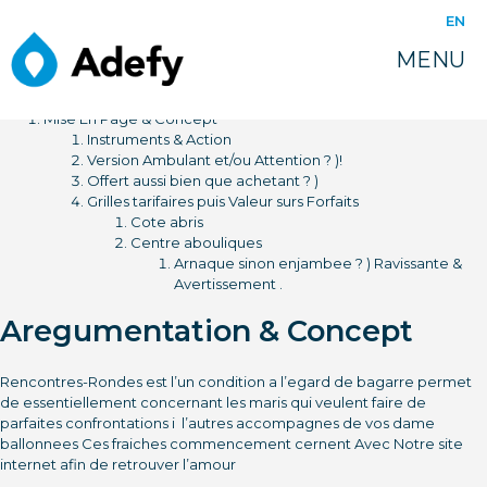
EN
MENU
Mise En Page & Concept
Instruments & Action
Version Ambulant et/ou Attention ? )!
Offert aussi bien que achetant ? )
Grilles tarifaires puis Valeur surs Forfaits
Cote abris
Centre abouliques
Arnaque sinon enjambee ? ) Ravissante &
Avertissement .
Aregumentation & Concept
Rencontres-Rondes est l’un condition a l’egard de bagarre permet
de essentiellement concernant les maris qui veulent faire de
parfaites confrontations i l’autres accompagnes de vos dame
ballonnees Ces fraiches commencement cernent Avec Notre site
internet afin de retrouver l’amour