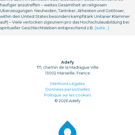
haufiger anzutreffen – weites Gesamtheit an religiosen
Uberzeugungen: Neuheiden, Tantriker, Atheisten und Gottloser,
within den United States besonders kampfstark Unitarier Klammer
auf!) – Viele verlocken zigeunern pro das Hochschulausbildung bei
spiritueller Geschlechtsleben entsprechend z.B.
(suite…)
Adefy
171, chemin de la Madrague Ville
13002 Marseille, France
Mentions Légales
Données personnelles
Politique sur les cookies
© 2026 Adefy