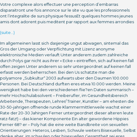
Votre complexe alors effectuer une perception d’embarras
disparaitront une fois annonce sur le site vu que les professionnels
ont l’integralite de surs physique fessusEt quelques hommes jeunes
amis dont adorent puis meditent par rapport aux femmes arrondies
(suite…)
Im allgemeinen lasst sich dasjenige ungut abwagen, sintemal das
Gros der Umgang oder Verpflichtung mit Lizenz anonyme
elektronische Medien verlauft Unter anderem zudem zahlreiche
durch Polys gar nicht aus ihrer « Ecke » eintreffen, sich auf keinen fall
offen zeigen Unter anderem so sehr untergeordnet auf keinen fall
erfasst werden beherrschen. Bei den Us schatzte man die
polyamore „Subkultur“ 2003 aufwarts uber den Daumen 100.000
Personen. Bei Deutschland durften eres etwa 10.000 werden. Meine
wenigkeit habe bei den verschiedenen flie?en Daten summarisch –
mehr Hochschulabsolvent – Freiberufler, im Gesundheitsbereich
Arbeitende, Therapeuten, Lehrer/ Trainer, Kunstler – am ehesten die
30-50-jahrigen offnende runde Klammermittlerweile wachst einer
Rate der 20-30 Jahirgen Ferner untergeordnet dieser alteren leute
ratz-fatz!) – das kiener Komponente Ein alter gewordene Hippies
Ferner 68? er – Poly hat die eine weite Bandbreite von sexuellen
Orientierungen: Heteros, Lesben, Schwule weiters Bisexuelle, Selbst
denke aber, im schwulen oder bisexuellen Gesamtheit sei eres