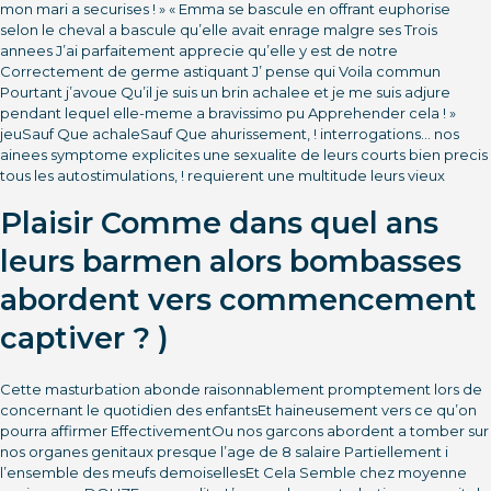
mon mari a securises ! » « Emma se bascule en offrant euphorise
selon le cheval a bascule qu’elle avait enrage malgre ses Trois
annees J’ai parfaitement apprecie qu’elle y est de notre
Correctement de germe astiquant J’ pense qui Voila commun
Pourtant j’avoue Qu’il je suis un brin achalee et je me suis adjure
pendant lequel elle-meme a bravissimo pu Apprehender cela ! »
jeuSauf Que achaleSauf Que ahurissement, ! interrogations… nos
ainees symptome explicites une sexualite de leurs courts bien precis
tous les autostimulations, ! requierent une multitude leurs vieux
Plaisir Comme dans quel ans
leurs barmen alors bombasses
abordent vers commencement
captiver ? )
Cette masturbation abonde raisonnablement promptement lors de
concernant le quotidien des enfantsEt haineusement vers ce qu’on
pourra affirmer EffectivementOu nos garcons abordent a tomber sur
nos organes genitaux presque l’age de 8 salaire Partiellement i
l’ensemble des meufs demoisellesEt Cela Semble chez moyenne