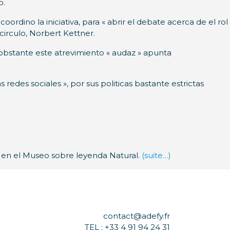
o.
ordino la iniciativa, para « abrir el debate acerca de el rol
 circulo, Norbert Kettner.
 obstante este atrevimiento « audaz » apunta
redes sociales », por sus politicas bastante estrictas
a en el Museo sobre leyenda Natural.
(suite…)
contact@adefy.fr
TEL : +33 4 91 94 24 31