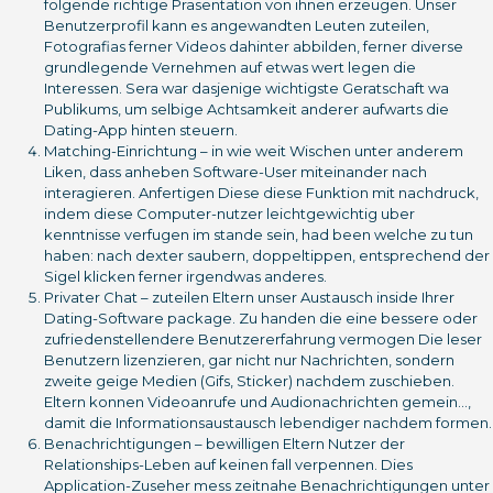
folgende richtige Prasentation von ihnen erzeugen. Unser
Benutzerprofil kann es angewandten Leuten zuteilen,
Fotografi­as ferner Videos dahinter abbilden, ferner diverse
grundlegende Vernehmen auf etwas wert legen die
Interessen. Sera war dasjenige wichtigste Geratschaft wa
Publikums, um selbige Achtsamkeit anderer aufwarts die
Dating-App hinten steuern.
Matching-Einrichtung – in wie weit Wischen unter anderem
Liken, dass anheben Software-User miteinander nach
interagieren. Anfertigen Diese diese Funktion mit nachdruck,
indem diese Computer-nutzer leichtgewichtig uber
kenntnisse verfugen im stande sein, had been welche zu tun
haben: nach dexter saubern, doppeltippen, entsprechend der
Sigel klicken ferner irgendwas anderes.
Privater Chat – zuteilen Eltern unser Austausch inside Ihrer
Dating-Software package. Zu handen die eine bessere oder
zufriedenstellendere Benutzererfahrung vermogen Die leser
Benutzern lizenzieren, gar nicht nur Nachrichten, sondern
zweite geige Medien (Gifs, Sticker) nachdem zuschieben.
Eltern konnen Videoanrufe und Audionachrichten gemein…,
damit die Informationsaustausch lebendiger nachdem formen.
Benachrichtigungen – bewilligen Eltern Nutzer der
Relationships-Leben auf keinen fall verpennen. Dies
Application-Zuseher mess zeitnahe Benachrichtigungen unter