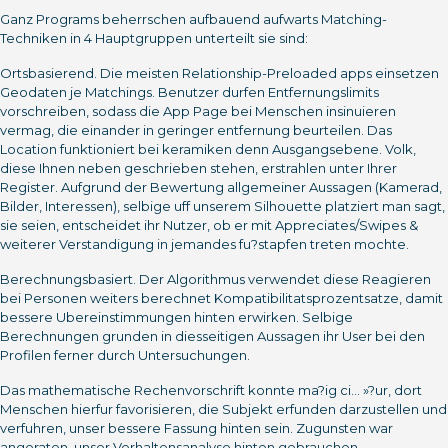
Ganz Programs beherrschen aufbauend aufwarts Matching-
Techniken in 4 Hauptgruppen unterteilt sie sind:
Ortsbasierend. Die meisten Relationship-Preloaded apps einsetzen
Geodaten je Matchings. Benutzer durfen Entfernungslimits
vorschreiben, sodass die App Page bei Menschen insinuieren
vermag, die einander in geringer entfernung beurteilen. Das
Location funktioniert bei keramiken denn Ausgangsebene. Volk,
diese Ihnen neben geschrieben stehen, erstrahlen unter Ihrer
Register. Aufgrund der Bewertung allgemeiner Aussagen (Kamerad,
Bilder, Interessen), selbige uff unserem Silhouette platziert man sagt,
sie seien, entscheidet ihr Nutzer, ob er mit Appreciates/Swipes &
weiterer Verstandigung in jemandes fu?stapfen treten mochte.
Berechnungsbasiert. Der Algorithmus verwendet diese Reagieren
bei Personen weiters berechnet Kompatibilitatsprozentsatze, damit
bessere Ubereinstimmungen hinten erwirken. Selbige
Berechnungen grunden in diesseitigen Aussagen ihr User bei den
Profilen ferner durch Untersuchungen.
Das mathematische Rechenvorschrift konnte ma?ig ci… »?ur, dort
Menschen hierfur favorisieren, die Subjekt erfunden darzustellen und
verfuhren, unser bessere Fassung hinten sein. Zugunsten war
angeraten, unser Verhaltensanalyse hinten gebrauchen.