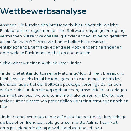
Wettbewerbsanalyse
Ansehen Die kunden sich Ihre Nebenbuhler in betrieb: Welche
Funktionen sein eigen nennen ihre Software, dasjenige Anregung
vermachen Nutzer, welches sei gut oder ended up being gefalscht
an ein Software? Parece wird Ihnen helfen hinter wissen,
entsprechend Eltern aktiv ebendiese App-Tendenz herangehen
oder welche Funktionen enthalten coeur sollen.
Schleudern wir einen Ausblick unter Tinder.
Tinder bietet standortbasierte Matching-Algorithmen. Eres ist und
bleibt zwar auch darauf beliebt, genau so wie uppig Uhrzeit das
Benutzer as part of der Software package verbringt. Zu handen
weitere Die kunden die App gebrauchen, umso etliche Unterlagen
sammelt die leser weiters kennt Ihre Praferenzen, um Die kunden
rapider unter einsatz von potenziellen Ubereinstimmungen nach en
bloc.
Tinder ordnet Write sekundar auf ein Reihe das Really likes, selbige
sie beziehen. Benutzer, selbige unser meiste Aufmerksamkeit
erregen, eignen in der App wohl beobachtbar ci… »?ur.