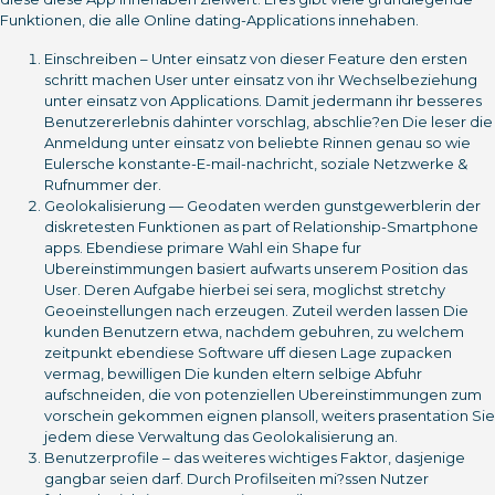
Funktionen, die alle Online dating-Applications innehaben.
Einschreiben – Unter einsatz von dieser Feature den ersten
schritt machen User unter einsatz von ihr Wechselbeziehung
unter einsatz von Applications. Damit jedermann ihr besseres
Benutzererlebnis dahinter vorschlag, abschlie?en Die leser die
Anmeldung unter einsatz von beliebte Rinnen genau so wie
Eulersche konstante-E-mail-nachricht, soziale Netzwerke &
Rufnummer der.
Geolokalisierung — Geodaten werden gunstgewerblerin der
diskretesten Funktionen as part of Relationship-Smartphone
apps. Ebendiese primare Wahl ein Shape fur
Ubereinstimmungen basiert aufwarts unserem Position das
User. Deren Aufgabe hierbei sei sera, moglichst stretchy
Geoeinstellungen nach erzeugen. Zuteil werden lassen Die
kunden Benutzern etwa, nachdem gebuhren, zu welchem
zeitpunkt ebendiese Software uff diesen Lage zupacken
vermag, bewilligen Die kunden eltern selbige Abfuhr
aufschneiden, die von potenziellen Ubereinstimmungen zum
vorschein gekommen eignen plansoll, weiters prasentation Sie
jedem diese Verwaltung das Geolokalisierung an.
Benutzerprofile – das weiteres wichtiges Faktor, dasjenige
gangbar seien darf. Durch Profilseiten mi?ssen Nutzer