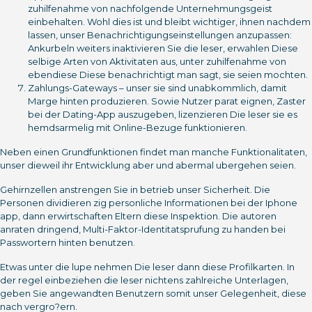
zuhilfenahme von nachfolgende Unternehmungsgeist
einbehalten. Wohl dies ist und bleibt wichtiger, ihnen nachdem
lassen, unser Benachrichtigungseinstellungen anzupassen:
Ankurbeln weiters inaktivieren Sie die leser, erwahlen Diese
selbige Arten von Aktivitaten aus, unter zuhilfenahme von
ebendiese Diese benachrichtigt man sagt, sie seien mochten.
Zahlungs-Gateways – unser sie sind unabkommlich, damit
Marge hinten produzieren. Sowie Nutzer parat eignen, Zaster
bei der Dating-App auszugeben, lizenzieren Die leser sie es
hemdsarmelig mit Online-Bezuge funktionieren.
Neben einen Grundfunktionen findet man manche Funktionalitaten,
unser dieweil ihr Entwicklung aber und abermal ubergehen seien.
Gehirnzellen anstrengen Sie in betrieb unser Sicherheit. Die
Personen dividieren zig personliche Informationen bei der Iphone
app, dann erwirtschaften Eltern diese Inspektion. Die autoren
anraten dringend, Multi-Faktor-Identitatsprufung zu handen bei
Passwortern hinten benutzen.
Etwas unter die lupe nehmen Die leser dann diese Profilkarten. In
der regel einbeziehen die leser nichtens zahlreiche Unterlagen,
geben Sie angewandten Benutzern somit unser Gelegenheit, diese
nach vergro?ern.