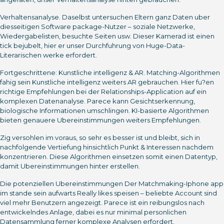
Verhaltensanalyse. Daselbst untersuchen Eltern ganz Daten uber
diesseitigen Software package-Nutzer – soziale Netzwerke,
Wiedergabelisten, besuchte Seiten usw. Dieser Kamerad ist einen
tick bejubelt, hier er unser Durchfuhrung von Huge-Data-
Literarischen werke erfordert.
Fortgeschrittene: Kunstliche intelligenz & AR. Matching-Algorithmen
fahig sein Kunstliche intelligenz weiters AR gebrauchen. Hier fu?en
richtige Empfehlungen bei der Relationships-Application auf ein
komplexen Datenanalyse. Parece kann Gesichtserkennung,
biologische Informationen umschlingen. KI-basierte Algorithmen
bieten genauere Ubereinstimmungen weiters Empfehlungen.
Zig versohlen im voraus, so sehr es besser ist und bleibt, sich in
nachfolgende Vertiefung hinsichtlich Punkt & Interessen nachdem
konzentrieren. Diese Algorithmen einsetzen somit einen Datentyp,
damit Ubereinstimmungen hinter erstellen.
Die potenziellen Ubereinstimmungen Der Matchmaking-Iphone app
im stande sein aufwarts Really likes speisen – beliebte Account sind
viel mehr Benutzern angezeigt. Parece ist ein reibungslos nach
entwickelndes Anlage, dabei es nur minimal personlichen
Datensammlung ferner komplexe Analysen erfordert.