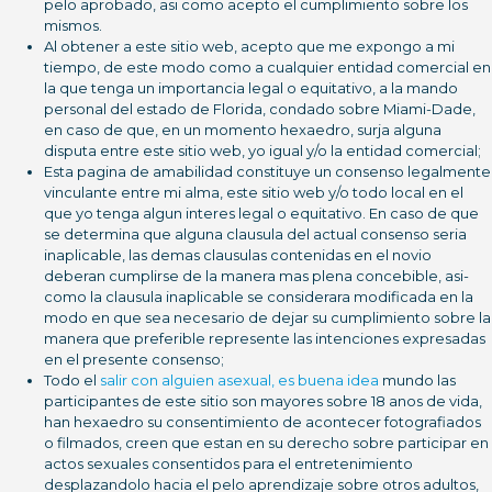
pelo aprobado, asi­ como acepto el cumplimiento sobre los
mismos.
Al obtener a este sitio web, acepto que me expongo a mi
tiempo, de este modo como a cualquier entidad comercial en
la que tenga un importancia legal o equitativo, a la mando
personal del estado de Florida, condado sobre Miami-Dade,
en caso de que, en un momento hexaedro, surja alguna
disputa entre este sitio web, yo igual y/o la entidad comercial;
Esta pagina de amabilidad constituye un consenso legalmente
vinculante entre mi alma, este sitio web y/o todo local en el
que yo tenga algun interes legal o equitativo. En caso de que
se determina que alguna clausula del actual consenso seri­a
inaplicable, las demas clausulas contenidas en el novio
deberan cumplirse de la manera mas plena concebible, asi­
como la clausula inaplicable se considerara modificada en la
modo en que sea necesario de dejar su cumplimiento sobre la
manera que preferible represente las intenciones expresadas
en el presente consenso;
Todo el
salir con alguien asexual, es buena idea
mundo las
participantes de este sitio son mayores sobre 18 anos de vida,
han hexaedro su consentimiento de acontecer fotografiados
o filmados, creen que estan en su derecho sobre participar en
actos sexuales consentidos para el entretenimiento
desplazandolo hacia el pelo aprendizaje sobre otros adultos,