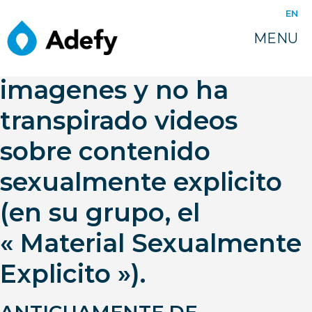
juin 10, 2022
EN
Este sitio web contiene
MENU
referencia, enlaces,
imagenes y no ha
transpirado videos
sobre contenido
sexualmente explicito
(en su grupo, el
« Material Sexualmente
Explicito »).