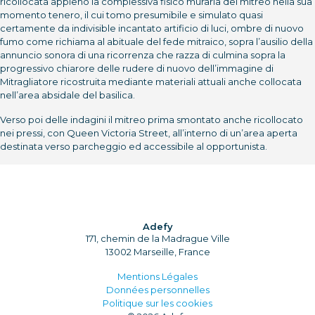
ricollocata appieno la complessiva fisico muraria del mitreo nella sua
momento tenero, il cui tomo presumibile e simulato quasi
certamente da indivisible incantato artificio di luci, ombre di nuovo
fumo come richiama al abituale del fede mitraico, sopra l’ausilio della
annuncio sonora di una ricorrenza che razza di culmina sopra la
progressivo chiarore delle rudere di nuovo dell’immagine di
Mitragliatore ricostruita mediante materiali attuali anche collocata
nell’area absidale del basilica.
Verso poi delle indagini il mitreo prima smontato anche ricollocato
nei pressi, con Queen Victoria Street, all’interno di un’area aperta
destinata verso parcheggio ed accessibile al opportunista.
Adefy
171, chemin de la Madrague Ville
13002 Marseille, France
Mentions Légales
Données personnelles
Politique sur les cookies