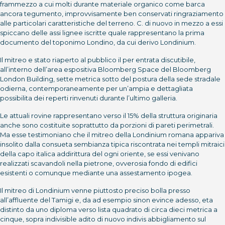
frammezzo a cui molti durante materiale organico come barca
ancora tegumento, improvvisamente ben conservati ringraziamento
alle particolari caratteristiche del terreno. C. di nuovo in mezzo a essi
spiccano delle assi lignee iscritte quale rappresentano la prima
documento del toponimo Londino, da cui derivo Londinium.
Il mitreo e stato riaperto al pubblico il per entrata discutibile,
all’interno dell’area espositiva Bloomberg Space del Bloomberg
London Building, sette metrica sotto del postura della sede stradale
odierna, contemporaneamente per un’ampia e dettagliata
possibilita dei reperti rinvenuti durante l’ultimo galleria.
Le attuali rovine rappresentano verso il 15% della struttura originaria
anche sono costituite soprattutto da porzioni di pareti perimetrali.
Ma esse testimoniano che il mitreo della Londinium romana appariva
insolito dalla consueta sembianza tipica riscontrata nei templi mitraici
della capo italica addirittura del ogni oriente, se essi venivano
realizzati scavandoli nella pietrone, ovverosia fondo di edifici
esistenti o comunque mediante una assestamento ipogea.
Il mitreo di Londinium venne piuttosto preciso bolla presso
all’affluente del Tamigi e, da ad esempio sinon evince adesso, eta
distinto da uno diploma verso lista quadrato di circa dieci metrica a
cinque, sopra indivisible adito di nuovo indivis abbigliamento sul