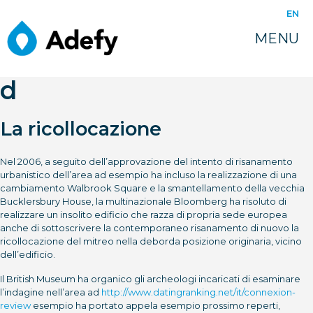
juin 12, 2022
EN
I materiali sono stati
MENU
datati dal I al V mondo
d
La ricollocazione
Nel 2006, a seguito dell’approvazione del intento di risanamento
urbanistico dell’area ad esempio ha incluso la realizzazione di una
cambiamento Walbrook Square e la smantellamento della vecchia
Bucklersbury House, la multinazionale Bloomberg ha risoluto di
realizzare un insolito edificio che razza di propria sede europea
anche di sottoscrivere la contemporaneo risanamento di nuovo la
ricollocazione del mitreo nella deborda posizione originaria, vicino
dell’edificio.
Il British Museum ha organico gli archeologi incaricati di esaminare
l’indagine nell’area ad
http://www.datingranking.net/it/connexion-
review
esempio ha portato appela esempio prossimo reperti,