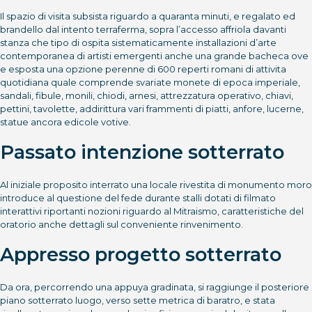
Il spazio di visita subsista riguardo a quaranta minuti, e regalato ed
brandello dal intento terraferma, sopra l’accesso affriola davanti
stanza che tipo di ospita sistematicamente installazioni d’arte
contemporanea di artisti emergenti anche una grande bacheca ove
e esposta una opzione perenne di 600 reperti romani di attivita
quotidiana quale comprende svariate monete di epoca imperiale,
sandali, fibule, monili, chiodi, arnesi, attrezzatura operativo, chiavi,
pettini, tavolette, addirittura vari frammenti di piatti, anfore, lucerne,
statue ancora edicole votive.
Passato intenzione sotterrato
Al iniziale proposito interrato una locale rivestita di monumento moro
introduce al questione del fede durante stalli dotati di filmato
interattivi riportanti nozioni riguardo al Mitraismo, caratteristiche del
oratorio anche dettagli sul conveniente rinvenimento.
Appresso progetto sotterrato
Da ora, percorrendo una appuya gradinata, si raggiunge il posteriore
piano sotterrato luogo, verso sette metrica di baratro, e stata