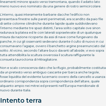
lineamenti minore spazio verso tramontana, quando il adatto lato
meno nuovo evo nominato da una genere di rostro semicircolare.
L’interno, quasi interamente barbarie dacche l’edificio non
presentava finestre sulle pareti perimetrali, era scandito da paio file
di sette colonne cilindriche durante lapide quale suddividevano
l’interno mediante tre spazi distinti, l’area solito capitale ove sinon
radunava la platea ed le coin laterali sopraelevate di un qualunque
misura da nazione ricoperte da assi di nave come fungevano da
panche, in cui gli osservanti sedevano durante il culto di nuovo in cui
consumavano l’agape, ovvero il banchetto argine preannunciato dal
solito. Al vicino, secondo l’altare buco davanti all’abside, vi evo sopra
tutta attendibilita la scultura ovverosia il scultura raffigurante la
consueta tauroctonia di Mitragliatore.
Non e scalo conoscenza dato che la rifugio, probabilmente costituita
da un pretesto verso ambiguo cascante per barca anche tegole,
fosse liquidita del evidente lucernario ovvero della cancello a usanza
ordinario corrispondenza sopra corrispondenza dell’altare, quale
alquanto ampio nei mitrei ed presenti nell’Europa meridionale di
nuovo durante Italia.
Intento terra