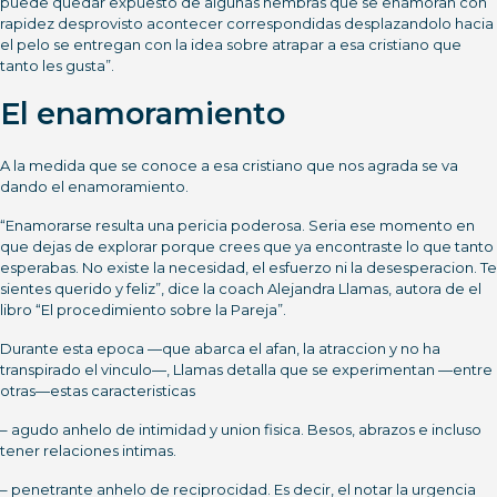
puede quedar expuesto de algunas hembras que se enamoran con
rapidez desprovisto acontecer correspondidas desplazandolo hacia
el pelo se entregan con la idea sobre atrapar a esa cristiano que
tanto les gusta”.
El enamoramiento
A la medida que se conoce a esa cristiano que nos agrada se va
dando el enamoramiento.
“Enamorarse resulta una pericia poderosa. Seri­a ese momento en
que dejas de explorar porque crees que ya encontraste lo que tanto
esperabas. No existe la necesidad, el esfuerzo ni la desesperacion. Te
sientes querido y feliz”, dice la coach Alejandra Llamas, autora de el
libro “El procedimiento sobre la Pareja”.
Durante esta epoca —que abarca el afan, la atraccion y no ha
transpirado el vinculo—, Llamas detalla que se experimentan —entre
otras—estas caracteristicas
– agudo anhelo de intimidad y union fisica. Besos, abrazos e incluso
tener relaciones intimas.
– penetrante anhelo de reciprocidad. Es decir, el notar la urgencia