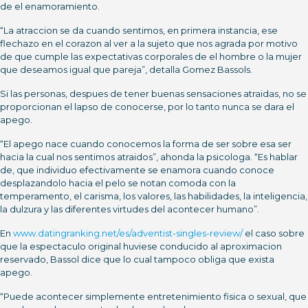
de el enamoramiento.
“La atraccion se da cuando sentimos, en primera instancia, ese
flechazo en el corazon al ver a la sujeto que nos agrada por motivo
de que cumple las expectativas corporales de el hombre o la mujer
que deseamos igual que pareja”, detalla Gomez Bassols.
Si las personas, despues de tener buenas sensaciones atraidas, no se
proporcionan el lapso de conocerse, por lo tanto nunca se dara el
apego.
“El apego nace cuando conocemos la forma de ser sobre esa ser
hacia la cual nos sentimos atraidos”, ahonda la psicologa.
“Es hablar
de, que individuo efectivamente se enamora cuando conoce
desplazandolo hacia el pelo se notan comoda con la
temperamento, el carisma, los valores, las habilidades, la inteligencia,
la dulzura y las diferentes virtudes del acontecer humano”.
En
www.datingranking.net/es/adventist-singles-review/
el caso sobre
que la espectaculo original huviese conducido al aproximacion
reservado, Bassol dice que lo cual tampoco obliga que exista
apego.
“Puede acontecer simplemente entretenimiento fisica o sexual, que